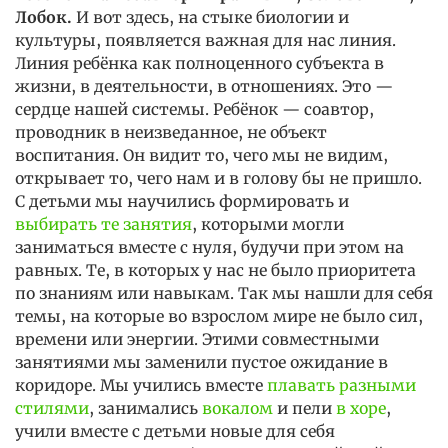
Лобок.
И вот здесь, на стыке биологии и
культуры, появляется важная для нас линия.
Линия ребёнка как полноценного субъекта в
жизни, в деятельности, в отношениях. Это —
сердце нашей системы. Ребёнок — соавтор,
проводник в неизведанное, не объект
воспитания. Он видит то, чего мы не видим,
открывает то, чего нам и в голову бы не пришло.
С детьми мы научились формировать и
выбирать те занятия
, которыми могли
заниматься вместе с нуля, будучи при этом на
равных. Те, в которых у нас не было приоритета
по знаниям или навыкам. Так мы нашли для себя
темы, на которые во взрослом мире не было сил,
времени или энергии. Этими совместными
занятиями мы заменили пустое ожидание в
коридоре. Мы учились вместе
плавать разными
стилями
, занимались
вокалом
и пели
в хоре
,
учили вместе с детьми новые для себя