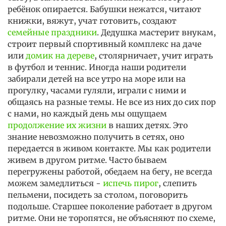
ребёнок опирается. Бабушки нежатся, читают
книжки, вяжут, учат готовить, создают
семейные праздники
. Дедушка мастерит внукам,
строит первый спортивный комплекс на даче
или
домик на дереве
, столярничает, учит играть
в футбол и теннис. Иногда наши родители
забирали детей на все утро на море или на
прогулку, часами гуляли, играли с ними и
общаясь на разные темы. Не все из них до сих пор
с нами, но каждый день мы ощущаем
продолжение их жизни
в наших детях. Это
знание невозможно получить в сетях, оно
передается в живом контакте. Мы как родители
живем в другом ритме. Часто бываем
перегружены работой, обедаем на бегу, не всегда
можем замедлиться -
испечь пирог
, слепить
пельмени, посидеть за столом, поговорить
подольше. Старшее поколение работает в другом
ритме. Они не торопятся, не объясняют по схеме,