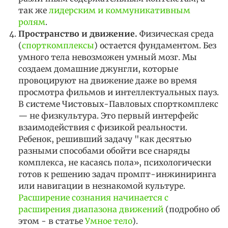
так же
лидерским и коммуникативным
ролям
.
Пространство и движение.
Физическая среда
(
спорткомплексы
) остается фундаментом. Без
умного тела невозможен умный мозг. Мы
создаем домашние джунгли, которые
провоцируют на движение даже во время
просмотра фильмов и интеллектуальных пауз.
В системе Чистовых-Павловых спорткомплекс
— не физкультура. Это первый интерфейс
взаимодействия с физикой реальности.
Ребенок, решивший задачу "как десятью
разными способами обойти все снаряды
комплекса, не касаясь пола», психологически
готов к решению задач промпт-инжиниринга
или навигации в незнакомой культуре.
Расширение сознания начинается с
расширения диапазона движений
(подробно об
этом - в статье
Умное тело
).