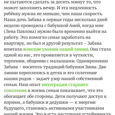
не пытаются сделать за десять минут то, что
может заполнить вечер. И эта медленность
ребёнку нужна не меньше, чем наша скорость.
Наша дочь Забава в первые годы несколько дней
неделю проводила с бабушкой Аней, когда мне
(Лена Павлова) нужно было временно выйти на
работу. Это помогло семье заработать на
квартиру, но был и другой результат - Забава
впитала
женские умения нашей линии
. Она стала
одной из нас, это проявляется в чуткости,
терпении, общении с малышами. Одновременно
Забава - носитель традиций бабушки Зины. Две
линии переплелись в детях и это сплетение
наших родов - задает узор нашей собственной
семьи. Наш опыт
интеграции старшего
поколения
в жизнь семьи показывает, что это
обогащает обе стороны. Дети получают доступ к
корням, а бабушки и дедушки — к энергии
будущего, становясь активными участниками
нашей жизни. Это и есть настоящая устойчивость