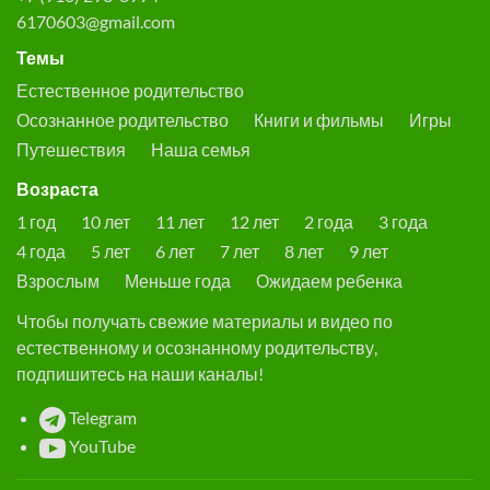
6170603@gmail.com
Темы
Естественное родительство
Осознанное родительство
Книги и фильмы
Игры
Путешествия
Наша семья
Возраста
1 год
10 лет
11 лет
12 лет
2 года
3 года
4 года
5 лет
6 лет
7 лет
8 лет
9 лет
Взрослым
Меньше года
Ожидаем ребенка
Чтобы получать свежие материалы и видео по
естественному и осознанному родительству,
подпишитесь на наши каналы!
Telegram
YouTube