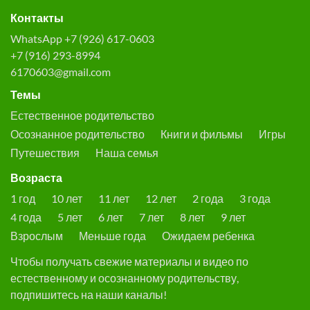
Контакты
WhatsApp +7 (926) 617-0603
+7 (916) 293-8994
6170603@gmail.com
Темы
Естественное родительство
Осознанное родительство
Книги и фильмы
Игры
Путешествия
Наша семья
Возраста
1 год
10 лет
11 лет
12 лет
2 года
3 года
4 года
5 лет
6 лет
7 лет
8 лет
9 лет
Взрослым
Меньше года
Ожидаем ребенка
Чтобы получать свежие материалы и видео по
естественному и осознанному родительству,
подпишитесь на наши каналы!