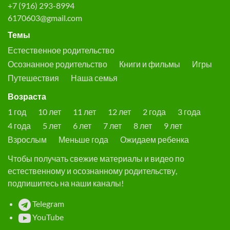
+7 (916) 293-8994
6170603@gmail.com
Темы
Естественное родительство
Осознанное родительство
Книги и фильмы
Игры
Путешествия
Наша семья
Возраста
1 год
10 лет
11 лет
12 лет
2 года
3 года
4 года
5 лет
6 лет
7 лет
8 лет
9 лет
Взрослым
Меньше года
Ожидаем ребенка
Чтобы получать свежие материалы и видео по
естественному и осознанному родительству,
подпишитесь на наши каналы!
Telegram
YouTube