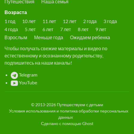
Путешествия
Наша семья
Возраста
1 год
10 лет
11 лет
12 лет
2 года
3 года
4 года
5 лет
6 лет
7 лет
8 лет
9 лет
Взрослым
Меньше года
Ожидаем ребенка
Чтобы получать свежие материалы и видео по
естественному и осознанному родительству,
подпишитесь на наши каналы!
Telegram
YouTube
© 2013-2026
Путешествуем с детьми
Условия использования и политика обработки персональных
данных
Сделано с помощью
Ghost