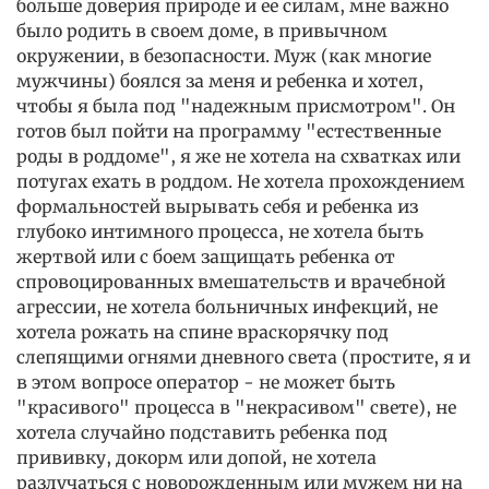
больше доверия природе и ее силам, мне важно
было родить в своем доме, в привычном
окружении, в безопасности. Муж (как многие
мужчины) боялся за меня и ребенка и хотел,
чтобы я была под "надежным присмотром". Он
готов был пойти на программу "естественные
роды в роддоме", я же не хотела на схватках или
потугах ехать в роддом. Не хотела прохождением
формальностей вырывать себя и ребенка из
глубоко интимного процесса, не хотела быть
жертвой или с боем защищать ребенка от
спровоцированных вмешательств и врачебной
агрессии, не хотела больничных инфекций, не
хотела рожать на спине враскорячку под
слепящими огнями дневного света (простите, я и
в этом вопросе оператор - не может быть
"красивого" процесса в "некрасивом" свете), не
хотела случайно подставить ребенка под
прививку, докорм или допой, не хотела
разлучаться с новорожденным или мужем ни на