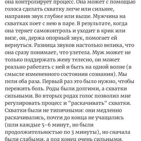
она контролирует процесс. Она может с помощью
голоса сделать схватку легче или сильнее,
направив звук глубже или выше. Мужчина на
схватках поет с нею в паре. В результате, когда
она теряет самоконтроль и уходит в крик или
визг, он, держа опорный звук, помогает ей
вернуться. Разница звуков настолько велика, что
она сразу понимает, что улетела. Муж может не
только поддержать жену телесно, он может
реально работать с ней и быть на одной волне (в
смысле измененного состояния сознания). Мы
пели оба раза. Первый раз это было нужно, чтобы
пережить боль. Роды были долгими, а схватки
сильными. Во вторых родах голос позволил мне
регулировать процесс и "раскачивать" схватки.
Схватки были не типичными: они медленно
раскачивались, почти до конца не учащались
(шли каждые 5-6 минут, но были
продолжительностью по 3 минуты), но сначала
были слабыми, а под конец очень сильными.