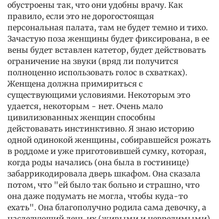
обустроены так, что они удобны врачу. Как
правило, если это не дорогостоящая
персональная палата, там не будет темно и тихо.
Зачастую поза женщины будет фиксирована, в ее
вены будет вставлен катетор, будет действовать
ограничение на звуки (вряд ли получится
полноценно использовать голос в схватках).
Женщена должна примириться с
существующими условиями. Некоторым это
удается, некоторым - нет. Очень мало
цивилизованных женщин способны
дейстовавать инстинктивно. Я знаю историю
одной одинокой женщины, собиравшейся рожать
в роддоме и уже приготовившей сумку, которая,
когда роды начались (она была в гостинице)
забаррикодировала дверь шкафом. Она сказала
потом, что "ей было так больно и страшно, что
она даже подумать не могла, чтобы куда-то
ехать". Она благополучно родила сама девочку, а
наследующий день их (живыми и невредимыми)