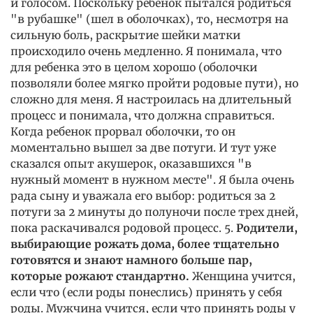
и голосом. Поскольку ребенок пытался родиться
"в рубашке" (шел в оболочках), то, несмотря на
сильную боль, раскрытие шейки матки
происходило очень медленно. Я понимала, что
для ребенка это в целом хорошо (оболочки
позволяли более мягко пройти родовые пути), но
сложно для меня. Я настроилась на длительный
процесс и понимала, что должна справиться.
Когда ребенок прорвал оболочки, то он
моментально вышел за две потуги. И тут уже
сказался опыт акушерок, оказавшихся "в
нужный момент в нужном месте". Я была очень
рада сыну и уважала его выбор: родиться за 2
потуги за 2 минуты до полуночи после трех дней,
пока раскачивался родовой процесс. 5.
Родители,
выбирающие рожать дома, более тщательно
готовятся и знают намного больше пар,
которые рожают стандартно.
Женщина учится,
если что (если роды понеслись) принять у себя
роды. Мужчина учится, если что принять роды у