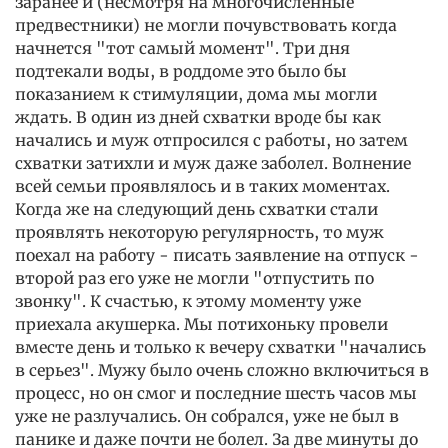
заранее и (несмотря на многочисленные
предвестники) не могли почувствовать когда
начнется "тот самый момент". Три дня
подтекали воды, в роддоме это было бы
показанием к стимуляции, дома мы могли
ждать. В один из дней схватки вроде бы как
начались и муж отпросился с работы, но затем
схватки затихли и муж даже заболел. Волнение
всей семьи проявлялось и в таких моментах.
Когда же на следующий день схватки стали
проявлять некоторую регулярность, то муж
поехал на работу - писать заявление на отпуск -
второй раз его уже не могли "отпустить по
звонку". К счастью, к этому моменту уже
приехала акушерка. Мы потихоньку провели
вместе день и только к вечеру схватки "начались
в серьез". Мужу было очень сложно включиться в
процесс, но он смог и последние шесть часов мы
уже не разлучались. Он собрался, уже не был в
панике и даже почти не болел. За две минуты до