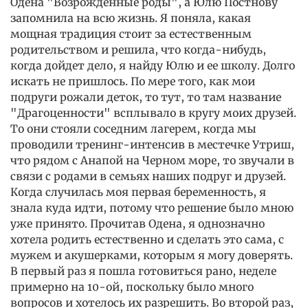
Одена "Возрожденные роды", а Юлю Постнову
запомнила на всю жизнь. Я поняла, какая
мощная традиция стоит за естественным
родительством и решила, что когда-нибудь,
когда дойдет дело, я найду Юлю и ее школу. Долго
искать не пришлось. По мере того, как мои
подруги рожали деток, то тут, то там название
"Драгоценности" всплывало в кругу моих друзей.
То они стояли соседним лагерем, когда мы
проводили тренинг-интенсив в местечке Утриш,
что рядом с Анапой на Черном море, то звучали в
связи с родами в семьях наших подруг и друзей.
Когда случилась моя первая беременность, я
знала куда идти, потому что решение было мною
уже принято. Прочитав Одена, я однозначно
хотела родить естественно и сделать это сама, с
мужем и акушерками, которым я могу доверять.
В первый раз я пошла готовиться рано, неделе
примерно на 10-ой, поскольку было много
вопросов и хотелось их разрешить. Во второй раз,