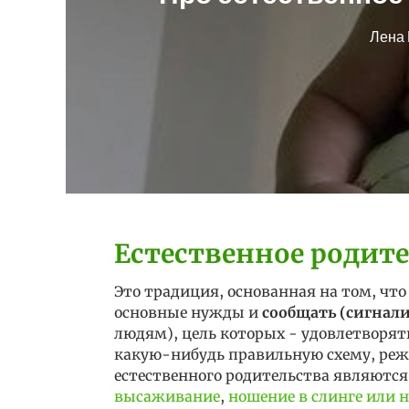
Лена
Естественное родит
Это традиция, основанная на том, чт
основные нужды и
сообщать (сигнали
людям), цель которых - удовлетворят
какую-нибудь правильную схему, ре
естественного родительства являютс
высаживание
,
ношение в слинге или н