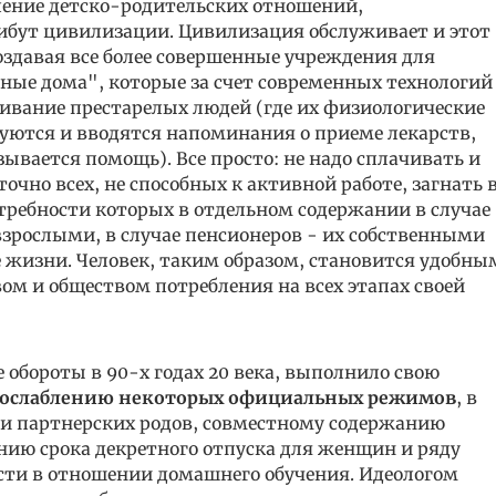
бление детско-родительских отношений,
бут цивилизации. Цивилизация обслуживает и этот
оздавая все более совершенные учреждения для
ные дома", которые за счет современных технологий
ивание престарелых людей (где их физиологические
уются и вводятся напоминания о приеме лекарств,
ывается помощь). Все просто: не надо сплачивать и
очно всех, не способных к активной работе, загнать 
требности которых в отдельном содержании в случае
зрослыми, в случае пенсионеров - их собственными
 жизни. Человек, таким образом, становится удобны
ом и обществом потребления на всех этапах своей
 обороты в 90-х годах 20 века, выполнило свою
ослаблению некоторых официальных режимов
, в
 и партнерских родов, совместному содержанию
ению срока декретного отпуска для женщин и ряду
ости в отношении домашнего обучения. Идеологом