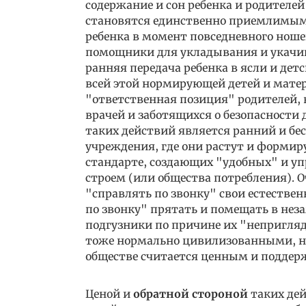
содержание и сон ребенка и родителей
становятся единственно приемлимыми
ребенка в момент повседневного нош
помощники для укладывания и укачива
ранняя передача ребенка в ясли и детс
всей этой нормирующей детей и матер
"ответственная позиция" родителей,
врачей и заботящихся о безопасности
таких действий является ранний и бе
учреждения, где они растут и форми
стандарте, создающих "удобных" и у
строем (или общества потребления). 
"справлять по звонку" свои естествен
по звонку" прятать и помещать в нез
подгузники по причине их "непригляд
тоже нормально цивилизованными, нап
обществе считается ценным и поддерж
Ценой и
обратной стороной
таких дей