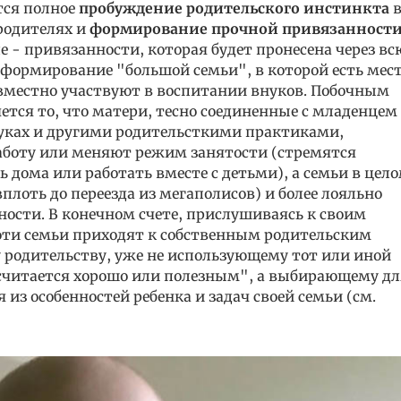
тся полное
пробуждение родительского инстинкта
ародителях и
формирование прочной привязанност
 - привязанности, которая будет пронесена через вс
 формирование "большой семьи", в которой есть мес
вместно участвуют в воспитании внуков. Побочным
ется то, что матери, тесно соединенные с младенцем
уках и другими родительсткими практиками,
работу или меняют режим занятости (стремятся
ь дома или работать вместе с детьми), а семьи в цел
лоть до переезда из мегаполисов) и более лояльно
ости. В конечном счете, прислушиваясь к своим
, эти семьи приходят к собственным родительским
 родительству, уже не использующему тот или иной
 считается хорошо или полезным", а выбирающему дл
из особенностей ребенка и задач своей семьи (см.