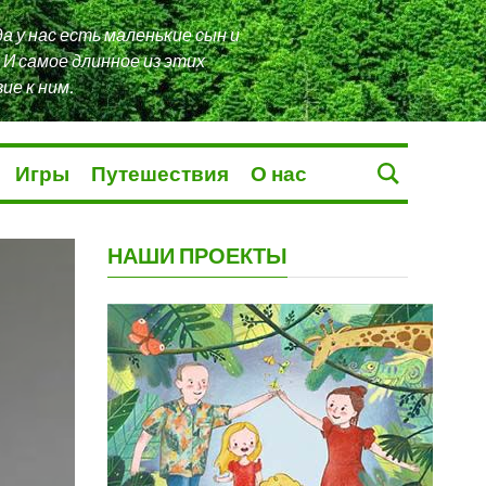
а у нас есть маленькие сын и
 И самое длинное из этих
е к ним.
Игры
Путешествия
О нас
НАШИ ПРОЕКТЫ