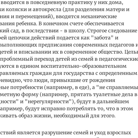
 вводится в повседневную практику у них дома,
 коляски и автокресла (для разделения матери и
ения и перемещений), вводятся механические
ния ребенка. В конечном счете обеспечивается
кий сад, в последствии - в школу. Строгое следование
ей цепочки действий подается как "забота" и
 выполняющих предписания современных педагогов 
 детей и вписывании их в современное общество. Цел
спроблемный переход детей из семей в педагогически
руются в едином воспитательно-образовательном
правляемых граждан для государства с определенным
Очевидно, что люди, привыкшие от рождения
ные потребности (например, в еде), а "не справляем
аметную форму (например, прятать туалетные дела в
ности" и "нерегулярности"), будут в дальнейшем
ример, будут исправно потреблять то, что в этом
ивать образ жизни, необходимый для этого.
ствий является разрушение семей и уход взрослых