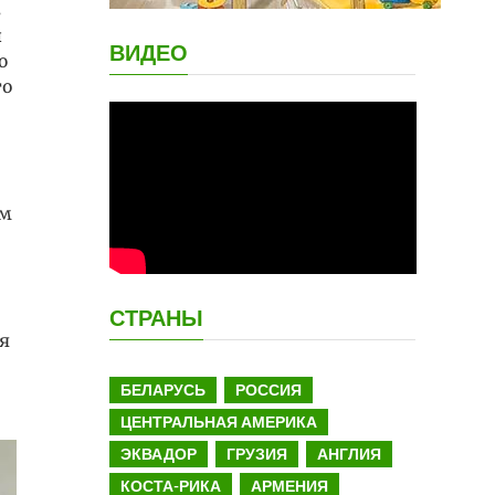
в
и
ВИДЕО
ю
то
ом
СТРАНЫ
я
БЕЛАРУСЬ
РОССИЯ
ЦЕНТРАЛЬНАЯ АМЕРИКА
ЭКВАДОР
ГРУЗИЯ
АНГЛИЯ
КОСТА-РИКА
АРМЕНИЯ