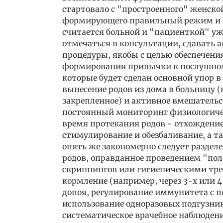
стартовало с "простроенного" женск
формирующего правильный режим и о
считается больной и "пациенткой" уж
отмечаться в консультации, сдавать 
процедуры, якобы с целью обеспечени
формирования привычки к послушном
которые будет сделан основной упор в
вынесение родов из дома в больницу 
закрепленное) и активное вмешательс
постоянный мониторинг физиологическ
время протекания родов - отхождение 
стимулирование и обезбаливание, а т
опять же закономерно следует разделе
родов, оправданное проведением "по
скриннингов или гигиеническими треб
кормление (например, через 3-х или 4
допоя, регулирование иммунитета с 
использование одноразовых подгузни
систематическое врачебное наблюдени