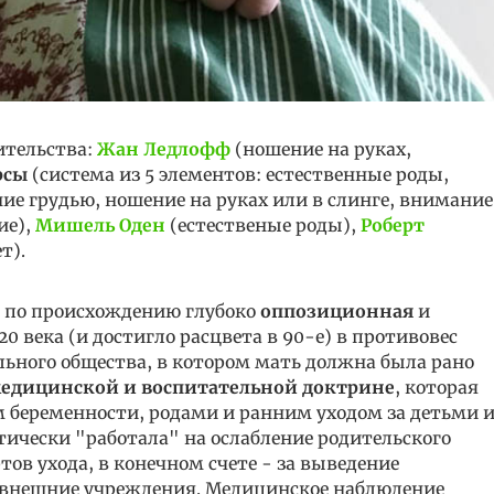
ительства:
Жан Ледлофф
(ношение на руках,
рсы
(система из 5 элементов: естественные роды,
ие грудью, ношение на руках или в слинге, внимание
ие),
Мишель Оден
(естественые роды),
Роберт
т).
а по происхождению глубоко
оппозиционная
и
20 века (и достигло расцвета в 90-е) в противовес
ьного общества, в котором мать должна была рано
едицинской и воспитательной доктрине
, которая
ем беременности, родами и ранним уходом за детьми 
тически "работала" на ослабление родительского
ов ухода, в конечном счете - за выведение
 внешние учреждения. Медицинское наблюдение