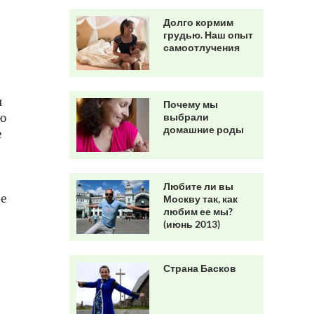
Долго кормим
грудью. Наш опыт
самоотлучения
и
Почему мы
выбрали
ью
домашние роды
е
Любите ли вы
ые
Москву так, как
любим ее мы?
(июнь 2013)
Страна Басков