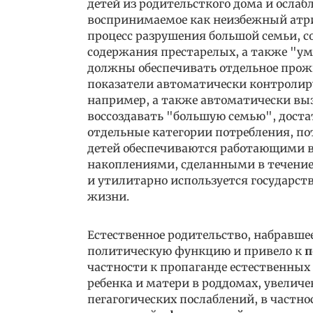
детей из родительсткого дома и осла
воспринимаемое как неизбежный атри
процесс разрушения большой семьи, с
содержания престарелых, а также "ум
должны обеспечивать отдельное прож
показатели автоматически контролир
например, а также автоматически выз
воссоздавать "большую семью", достат
отдельные категории потребления, по
детей обеспечиваются работающими в
накоплениями, сделанными в течение
и утилитарно используется государств
жизни.
Естественное родительство, набравшее
политическую функцию и привело к
п
частности к пропаганде естественных
ребенка и матери в роддомах, увелич
пегагогических послаблений, в частн