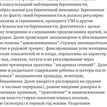
ой консультацией наблюдения беременности,
браз жизни для беременной женщины. Беременная
е по факту своей беременности и должна регулярно
анализы и скриннинги, проходить УЗИ и другие
я безопасности беременности, фактически с целью
у поведению и следованию предписаниям врачей, н
 родах. Далее происходит закономерное и обоснованно
(во многих "цивилизованных" странах законодательн
тво в родовой процесс: фиксированная поза женщин
их показателей ее и плода, нормативы на характер
вод, схватки, потуги и их регулирование через
акже чрезмерная практика "кесаревых сечений". Дале
ние и раздельное содержание ребенка и матери после
лезных" медицинских процедур, осмотров,
ованиями. Далее вводятся распорядки на грудное
-х часовые перерывы), раннее введение докорма и
помощью прививок, "практичное" и цивилизованное
ков вместо стирки многочисленных пеленок,
е (осмотры) в первый год жизни. Раздельное