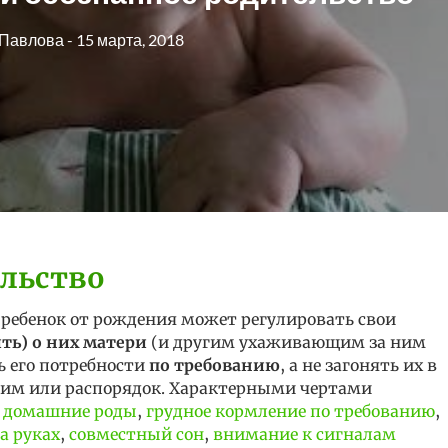
 Павлова
- 15 марта, 2018
ельство
о ребенок от рождения может регулировать свои
ть) о них матери
(и другим ухаживающим за ним
ь его потребности
по требованию
, а не загонять их в
жим или распорядок. Характерными чертами
я
домашние роды
,
грудное кормление по требованию
,
а руках
,
совместный сон
,
внимание к сигналам