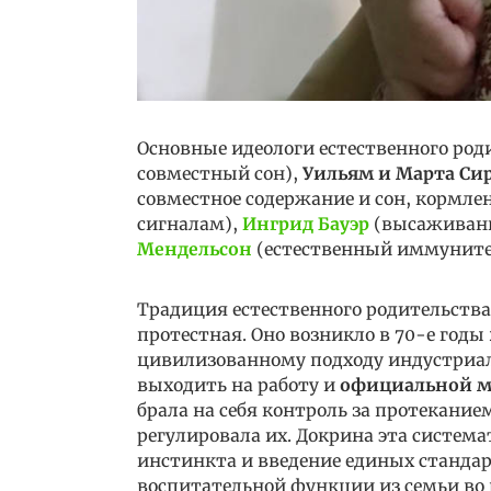
Основные идеологи естественного род
совместный сон),
Уильям и Марта Си
совместное содержание и сон, кормлен
сигналам),
Ингрид Бауэр
(высаживан
Мендельсон
(естественный иммуните
Традиция естественного родительств
протестная. Оно возникло в 70-е годы 
цивилизованному подходу индустриал
выходить на работу и
официальной м
брала на себя контроль за протекани
регулировала их. Докрина эта система
инстинкта и введение единых стандарт
воспитательной функции из семьи во