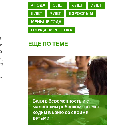
4 ГОДА
5 ЛЕТ
6 ЛЕТ
7 ЛЕТ
8 ЛЕТ
9 ЛЕТ
ВЗРОСЛЫМ
МЕНЬШЕ ГОДА
ОЖИДАЕМ РЕБЕНКА
а
ЕЩЕ ПО ТЕМЕ
е
о
ы,
 и
е
Баня в беременность и с
маленьким ребенком: как мы
ходим в баню со своими
детьми