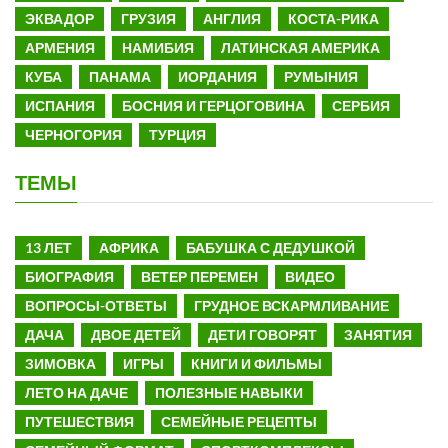
ЭКВАДОР
ГРУЗИЯ
АНГЛИЯ
КОСТА-РИКА
АРМЕНИЯ
НАМИБИЯ
ЛАТИНСКАЯ АМЕРИКА
КУБА
ПАНАМА
ИОРДАНИЯ
РУМЫНИЯ
ИСПАНИЯ
БОСНИЯ И ГЕРЦОГОВИНА
СЕРБИЯ
ЧЕРНОГОРИЯ
ТУРЦИЯ
ТЕМЫ
13 ЛЕТ
АФРИКА
БАБУШКА С ДЕДУШКОЙ
БИОГРАФИЯ
ВЕТЕР ПЕРЕМЕН
ВИДЕО
ВОПРОСЫ-ОТВЕТЫ
ГРУДНОЕ ВСКАРМЛИВАНИЕ
ДАЧА
ДВОЕ ДЕТЕЙ
ДЕТИ ГОВОРЯТ
ЗАНЯТИЯ
ЗИМОВКА
ИГРЫ
КНИГИ И ФИЛЬМЫ
ЛЕТО НА ДАЧЕ
ПОЛЕЗНЫЕ НАВЫКИ
ПУТЕШЕСТВИЯ
СЕМЕЙНЫЕ РЕЦЕПТЫ