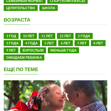
СЕМЕЙНЫЙ ФОРМАТ
СПОРТКОМПЛЕКСЫ
ЦЕЛИТЕЛЬСТВО
ШКОЛА
ВОЗРАСТА
1 ГОД
10 ЛЕТ
11 ЛЕТ
12 ЛЕТ
2 ГОДА
3 ГОДА
4 ГОДА
5 ЛЕТ
6 ЛЕТ
7 ЛЕТ
8 ЛЕТ
9 ЛЕТ
ВЗРОСЛЫМ
МЕНЬШЕ ГОДА
ОЖИДАЕМ РЕБЕНКА
ЕЩЕ ПО ТЕМЕ