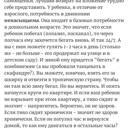
самооценки. Лучший возврат на вложение трудно
себе представить. У ребенка, в отличие от
взрослого, потребность в движении
ненасыщаема
. Она входит в базовые потребности
в дошкольном возрасте. Это значит, что если
ребенок побегал (полазил, поскакал), то через
полчаса ему захочется бегать вновь. И так 24/7. А
вы с ним можете гулять 1-2 часа в день (столько
же - не больше - его продержат на улице и в
детском саду). И зимой ему придется "бегать" в
комбинезоне (а вы пробовали танцевать в
скафандре?). Вы можете, конечно, взять его за
шкирку и отвезти в тропическую страну. Чтобы
он там всю зиму бегал. Но вы вернетесь. И опять
начнутся круги по квартире. И если ваш ребенок
не взрывает при этом квартиру, а тихо сидит и
молчит - напрягитесь. Вероятно, он не здоров.
Если тихо сидит хронически - значит не здоров
хронически. Если он погулял час и вернулся
домой, то как ему двигаться в остальные часы?