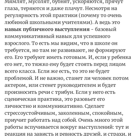
Мямлят, мусолят, бубнят, ускоряются, прячут
глаза, теряются и даже плачут. Несмотря на
регулярность этой практики (почему то очень
любимой школьными учителями). А ведь это
навык публичного выступления
- базовый
коммуникативный навык для успешного
взрослого. То есть мы видим, что в школе он
требуется, но там не развивают, не формируют
его. Его требуют иметь готовым. И, если у ребенка
его нет, то тяжко ему будет стоять перед лицом
всего класса. Если же есть, то это не будет
проблемой. И не важно, станет ли человек потом
актером, или стенет руководителем и будет
произносить речи с трибун. Если у него есть
сценическая практика, это разовьет его
личностно и коммуникативно. Сделает
стрессоустойчивым, заколенным, спокойным,
приучит работать над собой. Очень много этой
работы вспучивается вокруг выступлений: тут и
реакция на зависть и ревность друзей, и страхи, и