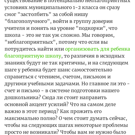
существование в потенциально неблагоприятных
условиях муниципального 1-2 класса он сразу
смог "застолбить" за собой нишу
"благополучного", войти в группу доверия
учителя и понять на уровне "подкорки", что
школа - это не так уж сложно. Мы говорим,
"неблагоприятных", потому что если вы
потрудитесь найти или
организовать для ребенка
благоприятную школу
, то различия в исходных
знаниях будут не так критичны, и на следующем
шаге у ребенка будет шанс самостоятельно
справиться с чтением, счетом, письмом и
другими учебными задачами. Но главное ли это -
счет и письмо - в системе подготовки нашего
дошкольника? Сюда ли стоит направить
основной акцент усилий? Что на самом деле
важно в этот период? Как прожить его
максимально полно? О чем стоит думать сейчас,
чтобы на следующих шагах некоторые проблемы
просто не возникали? Чтобы вам не нужно было