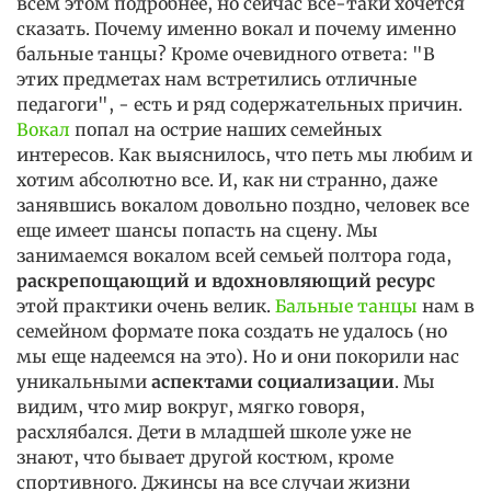
всем этом подробнее, но сейчас все-таки хочется
сказать. Почему именно вокал и почему именно
бальные танцы? Кроме очевидного ответа: "В
этих предметах нам встретились отличные
педагоги", - есть и ряд содержательных причин.
Вокал
попал на острие наших семейных
интересов. Как выяснилось, что петь мы любим и
хотим абсолютно все. И, как ни странно, даже
занявшись вокалом довольно поздно, человек все
еще имеет шансы попасть на сцену. Мы
занимаемся вокалом всей семьей полтора года,
раскрепощающий и вдохновляющий ресурс
этой практики очень велик.
Бальные танцы
нам в
семейном формате пока создать не удалось (но
мы еще надеемся на это). Но и они покорили нас
уникальными
аспектами социализации
. Мы
видим, что мир вокруг, мягко говоря,
расхлябался. Дети в младшей школе уже не
знают, что бывает другой костюм, кроме
спортивного. Джинсы на все случаи жизни