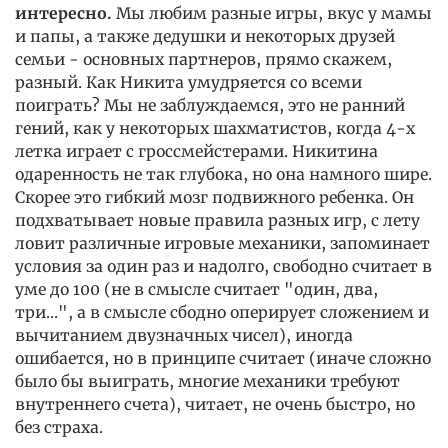
интересно.
Мы любим разные игры, вкус у мамы
и папы, а также дедушки и некоторых друзей
семьи - основных партнеров, прямо скажем,
разный. Как Никита умудряется со всеми
поиграть? Мы не заблуждаемся, это не ранний
гений, как у некоторых шахматистов, когда 4-х
летка играет с гроссмейстерами. Никитина
одаренность не так глубока, но она намного шире.
Скорее это гибкий мозг подвижного ребенка. Он
подхватывает новые правила разных игр, с лету
ловит различные игровые механики, запоминает
условия за один раз и надолго, свободно считает в
уме до 100 (не в смысле считает "один, два,
три...", а в смысле сбодно оперирует сложением и
вычитанием двузначных чисел), иногда
ошибается, но в принципе считает (иначе сложно
было бы выиграть, многие механики требуют
внутреннего счета), читает, не очень быстро, но
без страха.