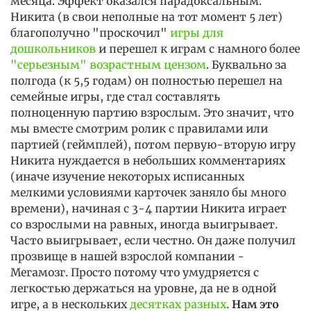
месяца. Эффект оказался парадоксальным.
Никита (в свои неполные на тот момент 5 лет)
благополучно "проскочил"
игры для
дошкольников
и перешел к играм с намного более
"серьезным" возрастным цензом
. Буквально за
полгода (к 5,5 годам) он полностью перешел на
семейные игры, где стал составлять
полноценную партию взрослым. Это значит, что
мы вместе смотрим ролик с правилами или
партией (геймплей), потом первую-вторую игру
Никита нуждается в небольших комментариях
(иначе изучение некоторых исписанных
мелкими условиями карточек заняло бы много
времени), начиная с 3-4 партии Никита играет
со взрослыми на равных, иногда выигрывает.
Часто выигрывает, если честно. Он даже получил
прозвище в нашей взрослой компании -
Мегамозг. Просто потому что умудряется с
легкостью держаться на уровне, да не в одной
игре, а в нескольких
десятках разных
.
Нам это