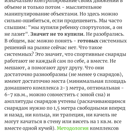
изначально контролирование своих движений в
объеме и только потом - мыслительное
манипулирование объектами. Но здесь можно
сильно ошибиться, если продешевить. Мы часто
слышим: "мы купили ребенку спортуголок, а он
не лазит".
Значит не то купили.
Не разобрались.
В общем, вас можно понять -
готовых
системных
решений на рынке сейчас нет. Что такое
системных? Это значит, что спортивные снаряды
работают не каждый сам по себе, а вместе. Не
мешают, а помогают друг другу. Что они
достаточно разнообразны (не менее 9 снарядов),
имеют достаточно места (минимальная площадь
домашнего комплекса 2-3 метра, оптимальная -
6-7 кв.м., можно совместить с зоной сна) и
амплитуды снарядов учтены (раскачивающимся
снарядам нужно по 1,5 метра свободными вперед
и назад, ни кольца, ни трапеция, ни качель не
могут качаться в стену или висеть на 1 кв.м. все
вместе одной кучей).
Методология
комплексов