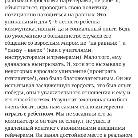
разными взрослыми партнерами, не робеть,
объясняться, проводить свою политику,
позиционно находиться на равных. Это
уникальный для 5-6 летнего ребенка
коммуникативный, да и социальный опыт. Ведь
по умолчанию в большинстве случаев его
общение со взрослым миром не "на равных", а
"снизу - вверх" (как с учителями,
инструкторами и тренерами). Мало того, ему
удавалось выигрывать. И, хотя это вызывало у
некоторых взрослых удивление (проиграть
пятилетке?), оно было благожелательным. Он же
испытывал заслуженную гордость, это был опыт
победы, опыт уважительного отношения к ему и
его способностям. Результат эмоционально был
очень богат, ведь нам самим стало
интересно
играть с ребенком
. Мы не засадили его за
компьютер и он там не сгинул, не ушел в
удаленный контакт с анонимными внешними
геймерами. Он занял достойное место в реальном